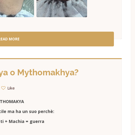
READ MORE
ya o Mythomakhya?
Like
THOMAKYA
cile ma ha un suo perchè:
ti + Machia = guerra