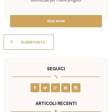
sintonizzati per i nuovi progetti!
READ MORE
POSTS NAVIGATION
OLDER POSTS
SEGUICI
ARTICOLI RECENTI