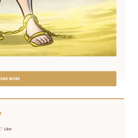
READ MORE
e
Like