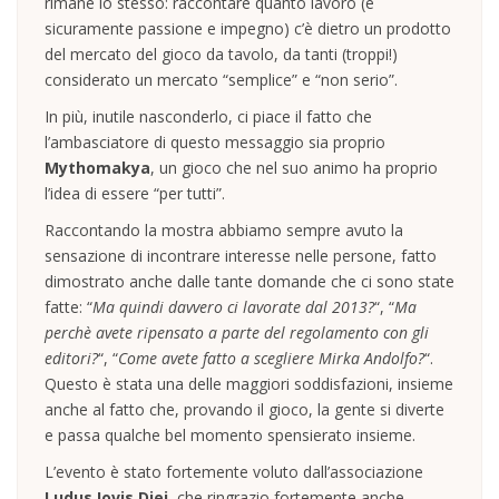
rimane lo stesso: raccontare quanto lavoro (e
sicuramente passione e impegno) c’è dietro un prodotto
del mercato del gioco da tavolo, da tanti (troppi!)
considerato un mercato “semplice” e “non serio”.
In più, inutile nasconderlo, ci piace il fatto che
l’ambasciatore di questo messaggio sia proprio
Mythomakya
, un gioco che nel suo animo ha proprio
l’idea di essere “per tutti”.
Raccontando la mostra abbiamo sempre avuto la
sensazione di incontrare interesse nelle persone, fatto
dimostrato anche dalle tante domande che ci sono state
fatte: “
Ma quindi davvero ci lavorate dal 2013?
“, “
Ma
perchè avete ripensato a parte del regolamento con gli
editori?
“, “
Come avete fatto a scegliere Mirka Andolfo?
“.
Questo è stata una delle maggiori soddisfazioni, insieme
anche al fatto che, provando il gioco, la gente si diverte
e passa qualche bel momento spensierato insieme.
L’evento è stato fortemente voluto dall’associazione
Ludus Iovis Diei
, che ringrazio fortemente anche