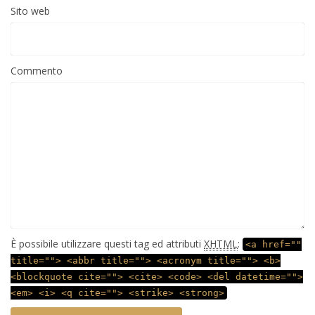
Sito web
Commento
È possibile utilizzare questi tag ed attributi
XHTML
:
<a href=""
title=""> <abbr title=""> <acronym title=""> <b>
<blockquote cite=""> <cite> <code> <del datetime="">
<em> <i> <q cite=""> <strike> <strong>