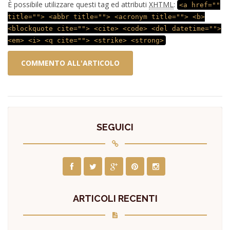
È possibile utilizzare questi tag ed attributi
XHTML
:
<a href=""
title=""> <abbr title=""> <acronym title=""> <b>
<blockquote cite=""> <cite> <code> <del datetime="">
<em> <i> <q cite=""> <strike> <strong>
SEGUICI
ARTICOLI RECENTI